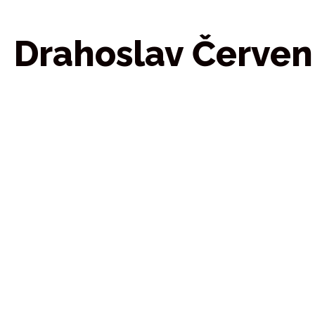
Drahoslav Červen
Mám více než dvacet l
Praxe v prodej
Jsem absolvent Global Management (modu
Pro terapeutickou práci jsem absolvoval
Soukromý život žij