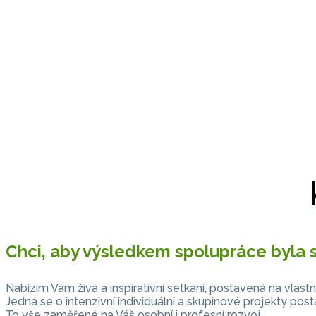
Chci, aby výsledkem spolupráce byla 
Nabízím Vám živá a inspirativní setkání, postavená na vlast
Jedná se o intenzivní individuální a skupinové projekty post
To vše zaměřené na Váš osobní i profesní rozvoj.