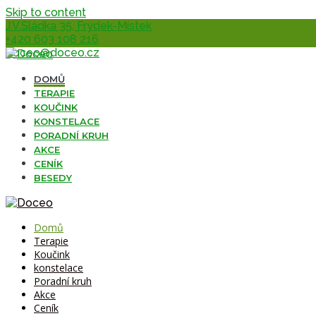
Skip to content
J.V.Sládka 35, Frýdek-Místek
+420 603 108 216
doceo@doceo.cz
DOMŮ
TERAPIE
KOUČINK
KONSTELACE
PORADNÍ KRUH
AKCE
CENÍK
BESEDY
Domů
Terapie
Koučink
konstelace
Poradní kruh
Akce
Ceník