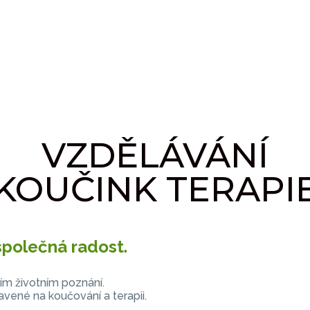
VZDĚLÁVÁNÍ
KOUČINK
TERAPI
společná radost.
ním životním poznání.
avené na koučování a terapii.