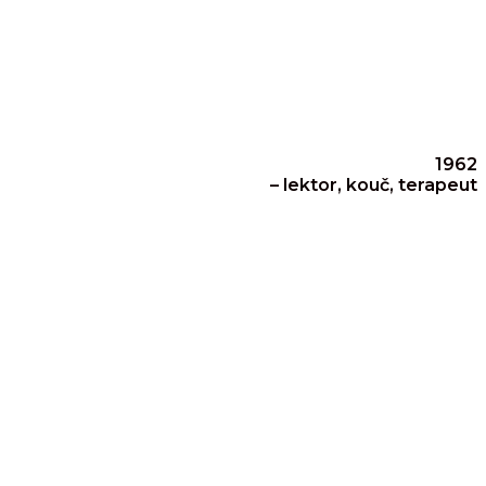
1962
– lektor, kouč, terapeut
 a profesního rozvoje.
je managementu.
olupráci s prestižní manažerskou školou
 Eriksona a NLP (Certifikát NLP Masters,
 knihami a přáteli.